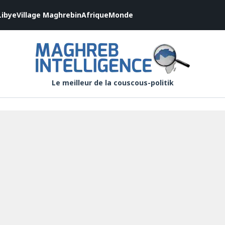
Libye
Village Maghrebin
Afrique
Monde
Le meilleur de la couscous-politik