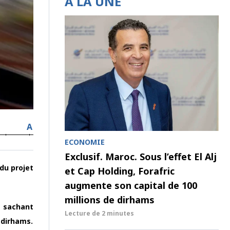
À LA UNE
A
ECONOMIE
Exclusif. Maroc. Sous l’effet El Alj
 du projet
et Cap Holding, Forafric
augmente son capital de 100
millions de dirhams
s sachant
Lecture de
2 minutes
 dirhams.