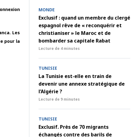
connexion
MONDE
Exclusif : quand un membre du clergé
espagnol rêve de « reconquérir et
christianiser » le Maroc et de
lanca. Les
bombarder sa capitale Rabat
ée pour la
Lecture de
4 minutes
TUNISIE
La Tunisie est-elle en train de
devenir une annexe stratégique de
l’Algérie ?
Lecture de
9 minutes
TUNISIE
Exclusif. Près de 70 migrants
échangés contre des barils de