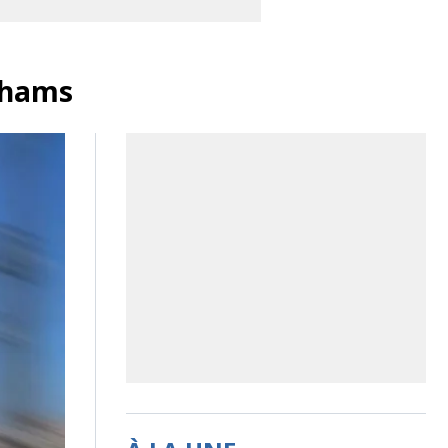
irhams