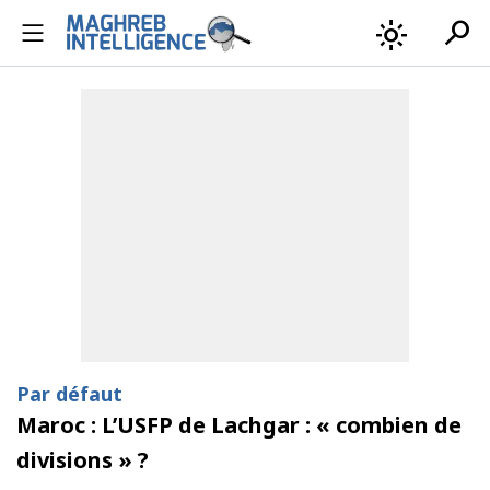
search
light_mode
Par défaut
Maroc : L’USFP de Lachgar : « combien de
divisions » ?