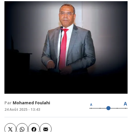
Par
Mohamed Foulahi
A
A
24 Août 2025 - 13:43