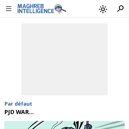
search
light_mode
Par défaut