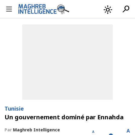
search
light_mode
Tunisie
Un gouvernement dominé par Ennahda
Par
Maghreb Intelligence
A
A