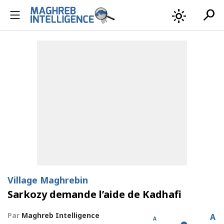
search
light_mode
Village Maghrebin
Sarkozy demande l’aide de Kadhafi
Par
Maghreb Intelligence
A
A