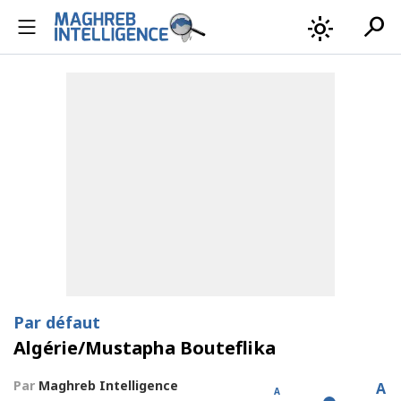
search
light_mode
Par défaut
Algérie/Mustapha Bouteflika
Par
Maghreb Intelligence
A
A