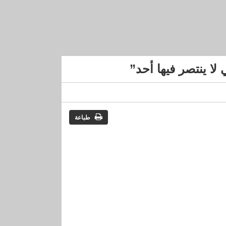
 لا ينتصر فيها أحد”
طباعة