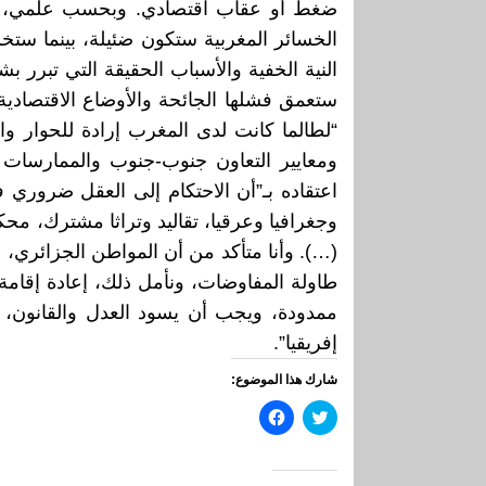
ضغط أو عقاب اقتصادي. وبحسب علمي، ينتهي 
الخسائر المغربية ستكون ضئيلة، بينما ستخسر
النية الخفية والأسباب الحقيقة التي تبرر
ستعمق فشلها الجائحة والأوضاع الاقتصادية 
“لطالما كانت لدى المغرب إرادة للحوار وال
ومعايير التعاون جنوب-جنوب والممارسات 
اعتقاده بـ”أن الاحتكام إلى العقل ضروري ف
وجغرافيا وعرقيا، تقاليد وتراثا مشترك، محك
(…). وأنا متأكد من أن المواطن الجزائري،
طاولة المفاوضات، ونأمل ذلك، إعادة إقامة
ممدودة، ويجب أن يسود العدل والقانون،
إفريقيا”.
شارك هذا الموضوع:
اضغط
انقر
للمشاركة
للمشاركة
على
على
تويتر
فيسبوك
(فتح
(فتح
في
في