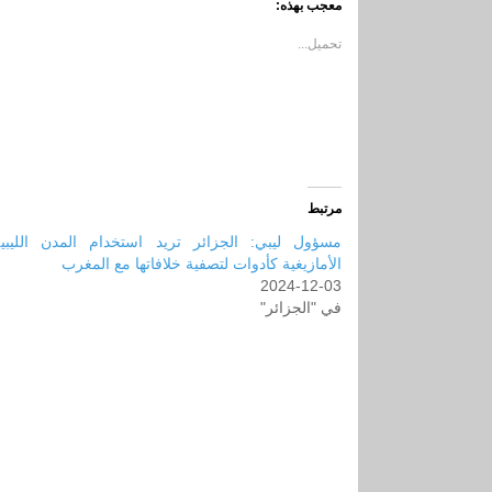
معجب بهذه:
نافذة
نافذة
جديدة)
جديدة)
تحميل...
مرتبط
مسؤول ليبي: الجزائر تريد استخدام المدن الليبية
الأمازيغية كأدوات لتصفية خلافاتها مع المغرب
2024-12-03
في "الجزائر"