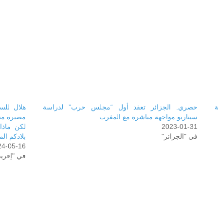
حصري. الجزائر تعقد أول “مجلس حرب” لدراسة
هلال للس
سيناريو مواجهة مباشرة مع المغرب
2023-01-31
لكن ماذا
في "الجزائر"
بلادكم ال
24-05-16
في "إفريق