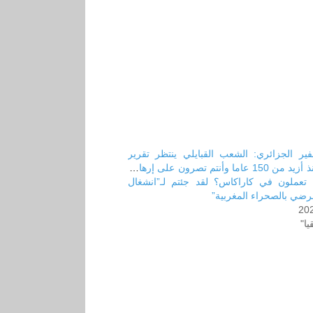
فير الجزائري: الشعب القبايلي ينتظر تقرير
مصيره منذ أزيد من 150 عاما وأنتم تصرون على إرهابه.
 تعملون في كاراكاس؟ لقد جئتم لـ”انشغال
مرضي بالصحراء المغربية”
20
يا"