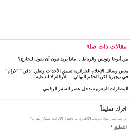
مقالات ذات صلة
بين أبوجا وتونس والرباط… ماذا يريد تبون أن يقول للخارج؟
بعض وسائل الإعلام الجزائرية تسبق الأحداث وتعلن “دفن” “لارام”
في نيجيريا لكن الحكم النهائي… للأرقام لا للدعاية!
المطارات المغربية تدخل عصر السفر الرقمي
اترك تعليقاً
لن يتم نشر عنوان بريدك الإلكتروني.
الحقول الإلزامية مشار إليها بـ
*
التعليق
*