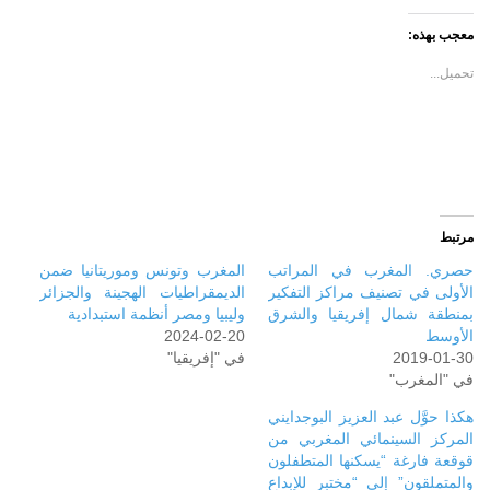
تويتر
فيسبوك
(فتح
(فتح
في
في
معجب بهذه:
نافذة
نافذة
جديدة)
جديدة)
تحميل...
مرتبط
حصري. المغرب في المراتب
المغرب وتونس وموريتانيا ضمن
الأولى في تصنيف مراكز التفكير
الديمقراطيات الهجينة والجزائر
بمنطقة شمال إفريقيا والشرق
وليبيا ومصر أنظمة استبدادية
الأوسط
2024-02-20
2019-01-30
في "إفريقيا"
في "المغرب"
هكذا حوَّل عبد العزيز البوجدايني
المركز السينمائي المغربي من
قوقعة فارغة “يسكنها المتطفلون
والمتملقون” إلى “مختبر للإبداع