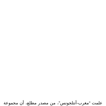
علمت “مغرب-أنتلجونس”، من مصدر مطلع، أن مجموعة