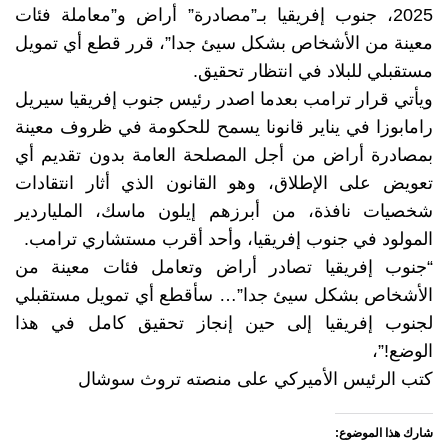
2025، جنوب إفريقيا بـ”مصادرة” أراض و”معاملة فئات
معينة من الأشخاص بشكل سيئ جدا”، قرر قطع أي تمويل
مستقبلي للبلاد في انتظار تحقيق.
ويأتي قرار ترامب بعدما اصدر رئيس جنوب إفريقيا سيريل
رامابوزا في يناير قانونا يسمح للحكومة في ظروف معينة
بمصادرة أراض من أجل المصلحة العامة بدون تقديم أي
تعويض على الإطلاق، وهو القانون الذي أثار انتقادات
شخصيات نافذة، من أبرزهم إيلون ماسك، الملياردير
المولود في جنوب إفريقيا، وأحد أقرب مستشاري ترامب.
“جنوب إفريقيا تصادر أراض وتعامل فئات معينة من
الأشخاص بشكل سيئ جدا”… سأقطع أي تمويل مستقبلي
لجنوب إفريقيا إلى حين إنجاز تحقيق كامل في هذا
الوضع!”،
كتب الرئيس الأميركي على منصته تروث سوشال
شارك هذا الموضوع: