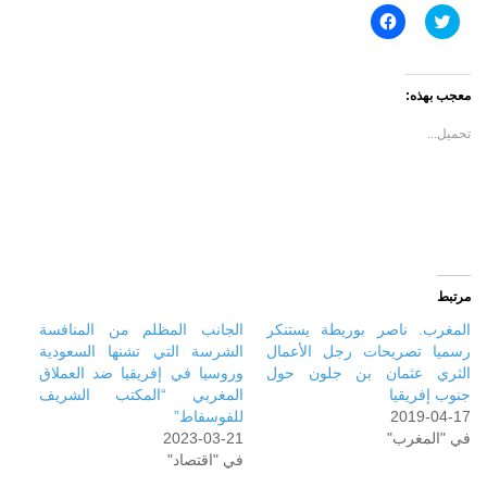
اضغط
انقر
للمشاركة
للمشاركة
على
على
تويتر
فيسبوك
(فتح
(فتح
في
في
معجب بهذه:
نافذة
نافذة
جديدة)
جديدة)
تحميل...
مرتبط
المغرب. ناصر بوريطة يستنكر
الجانب المظلم من المنافسة
رسميا تصريحات رجل الأعمال
الشرسة التي تشنها السعودية
الثري عثمان بن جلون حول
وروسيا في إفريقيا ضد العملاق
جنوب إفريقيا
المغربي “المكتب الشريف
2019-04-17
للفوسفاط”
في "المغرب"
2023-03-21
في "اقتصاد"