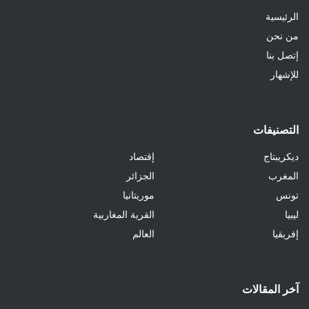
الرئيسية
من نحن
إتصل بنا
للإشهار
التصنيفات
ديكريبتاج
إقتصاد
المغرب
الجزائر
تونس
موريتانيا
ليبيا
القرية المغاربية
إفريقيا
العالم
آخر المقالات