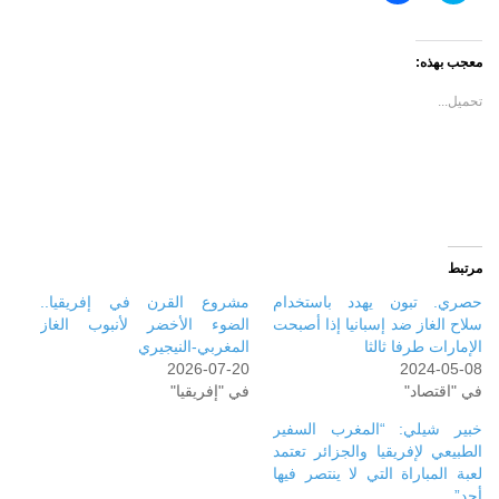
على
على
تويتر
فيسبوك
(فتح
(فتح
في
في
معجب بهذه:
نافذة
نافذة
جديدة)
جديدة)
تحميل...
مرتبط
حصري. تبون يهدد باستخدام
مشروع القرن في إفريقيا..
سلاح الغاز ضد إسبانيا إذا أصبحت
الضوء الأخضر لأنبوب الغاز
الإمارات طرفا ثالثا
المغربي-النيجيري
2026-07-20
2024-05-08
في "اقتصاد"
في "إفريقيا"
خبير شيلي: “المغرب السفير
الطبيعي لإفريقيا والجزائر تعتمد
لعبة المباراة التي لا ينتصر فيها
أحد”