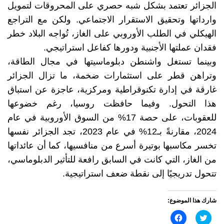
الجزائر تعتمد بشكل شبه حصري على المحروقات لتمويل
وارداتها وتحقيق الاستقرار الاجتماعي. ولكن مع التراجع
الهيكلي في الطلب الأوروبي على الغاز، تُواجه البلاد خطر
فقدان عملتها الأجنبية ودورها كفاعل استراتيجي.
وبينما تستغل واشنطن دبلوماسيتها في مجال الطاقة،
وتراهن قطر على استثمارات ضخمة، ما تزال الجزائر
غارقة في إدارة تكنوقراطية ومركزية، عاجزة عن استباق
هذا التحول. وفيما حافظت روسيا، رغم خضوعها
للعقوبات، على حصة 17% من السوق الأوروبية في عام
2024، مقارنةً بـ12% في عام 2023، تجد الجزائر نفسها
تخسر مكاسبها بوتيرة أسرع من منافسيها، كما أن عائداتها
من الغاز، التي كانت في السابق رافعة للتأثير الدبلوماسي،
تتحول تدريجيًا إلى نقطة ضعف استراتيجية.
شارك هذا الموضوع:
اضغط
انقر
للمشاركة
للمشاركة