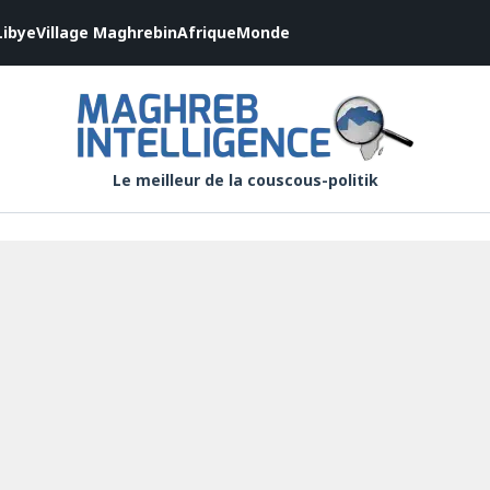
Libye
Village Maghrebin
Afrique
Monde
Le meilleur de la couscous-politik