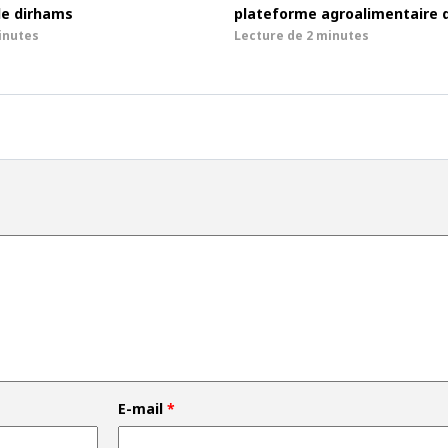
de dirhams
plateforme agroalimentaire 
inutes
Lecture de
2 minutes
E-mail
*