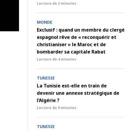
Lecture de
2 minutes
MONDE
Exclusif : quand un membre du clergé
espagnol rêve de « reconquérir et
christianiser » le Maroc et de
bombarder sa capitale Rabat
Lecture de
4 minutes
TUNISIE
La Tunisie est-elle en train de
devenir une annexe stratégique de
l’Algérie ?
Lecture de
9 minutes
TUNISIE