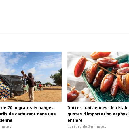
ès de 70 migrants échangés
Dattes tunisiennes : le réta
arils de carburant dans une
quotas d’importation asphyxie
sienne
entière
inutes
Lecture de
2 minutes