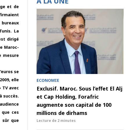
À LA UNE
age et de
firmaient
s bureaux
Tunis. La
st dirigé
de Maroc-
de mesure
d’euros se
2009, elle
ECONOMIE
» TV avec
Exclusif. Maroc. Sous l’effet El Alj
à succès.
et Cap Holding, Forafric
’audience
augmente son capital de 100
e que ces
millions de dirhams
t sûr que
Lecture de
2 minutes