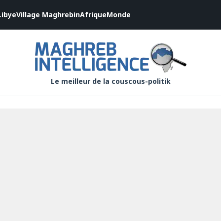
Libye
Village Maghrebin
Afrique
Monde
Le meilleur de la couscous-politik