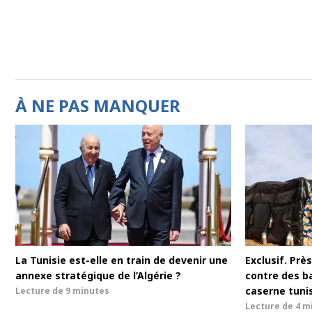
À NE PAS MANQUER
La Tunisie est-elle en train de devenir une
Exclusif. Pr
annexe stratégique de l’Algérie ?
contre des b
caserne tuni
Lecture de
9 minutes
Lecture de
4 m