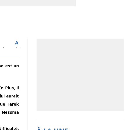
A
pe est un
n Plus, il
lui aurait
que Tarek
 « Nessma
fficulté.