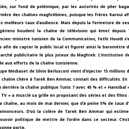
riée, sur fond de polémique, par les autorités de plier bag
rnière des chaînes maghrébines, puisque les frères Karoui af
es meilleurs taux d’audience. Mais depuis la fermeture de se
gériens boudent la chaîne de télévision qui émet depuis 
cien ministre tunisien de la Communication, Fethi Houidi s’e
 afin de capter le public local et figurer ainsi le baromètre 
rché publicitaire le plus juteux du Maghreb. L’institution 
 aux efforts de la chaîne tunisienne.
pe Mediaset de Silvio Berlusconi vient d’injecter 15 millions 
a chaîne chère à Tarek Ben Ammar, connait des difficultés. En 
n derrière la chaîne publique Tunis 7 avec 45 % et « Hannibal 
 TV » a musclé sa grille en proposant des séries et des films 
la chaîne, au mois de mai dernier, que d’à peine 5% de taux d
s annonceurs. D’où la colère de Tarek Ben Ammar qui estim
pouvoir politique de mettre de l’ordre dans ce secteur. C’es
 bonne porte.