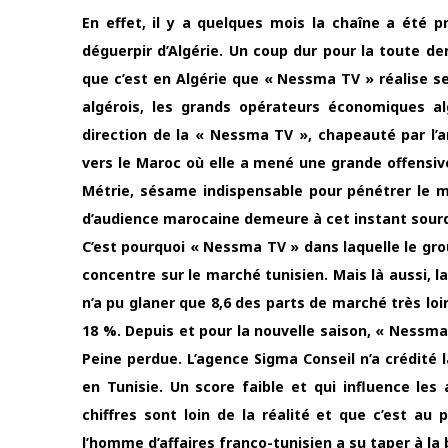
En effet, il y a quelques mois la chaîne a été p
déguerpir d’Algérie. Un coup dur pour la toute de
que c’est en Algérie que « Nessma TV » réalise s
algérois, les grands opérateurs économiques al
direction de la « Nessma TV », chapeauté par l’an
vers le Maroc où elle a mené une grande offensive
Métrie, sésame indispensable pour pénétrer le ma
d’audience marocaine demeure à cet instant sourde
C’est pourquoi « Nessma TV » dans laquelle le grou
concentre sur le marché tunisien. Mais là aussi, l
n’a pu glaner que 8,6 des parts de marché très loi
18 %. Depuis et pour la nouvelle saison, « Nessma
Peine perdue. L’agence Sigma Conseil n’a crédité 
en Tunisie. Un score faible et qui influence le
chiffres sont loin de la réalité et que c’est au 
l’homme d’affaires franco-tunisien a su taper à la