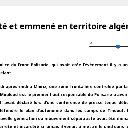
é et emmené en territoire algé
A
ice du Front Polisario, qui avait crée l’événement il y a u
pelant
i après-midi à Mhiriz, une zone frontalière contrôlée par la
di Mouloud est le premier haut responsable du Polisario à avoi
 Il avait déclaré lors d’une conférence de presse tenue déb
t défendre le plan d’autonomie dans les camps de Tindouf.
 nouvelle génération du mouvement séparatiste avait été mena
it arrêté et incarcéré si jamais il venait à mettre le pied dans