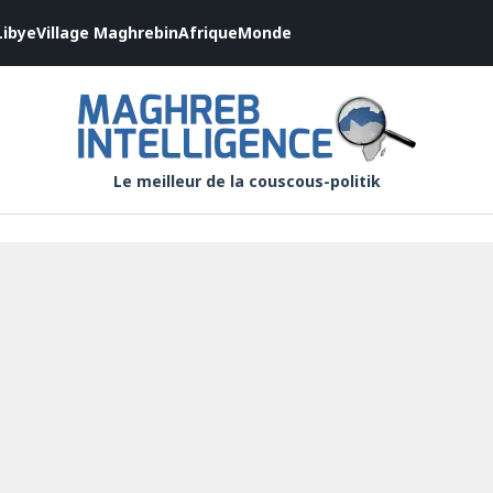
Libye
Village Maghrebin
Afrique
Monde
Le meilleur de la couscous-politik