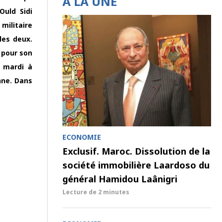
À LA UNE
Ould Sidi
militaire
 les deux.
 pour son
u mardi à
nne. Dans
ECONOMIE
Exclusif. Maroc. Dissolution de la
société immobilière Laardoso du
général Hamidou Laânigri
Lecture de
2 minutes