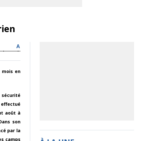
rien
A
n mois en
 sécurité
r effectué
ut août à
 Dans son
cé par la
 les camps