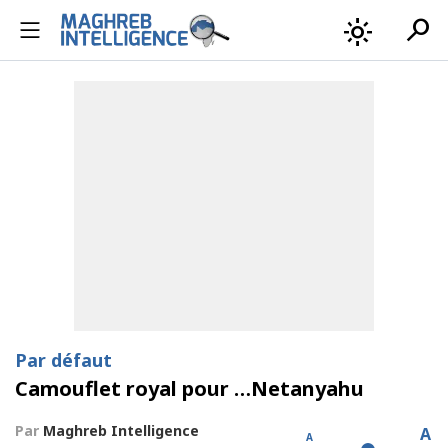
search
light_mode
Par défaut
Camouflet royal pour …Netanyahu
Par
Maghreb Intelligence
A
A