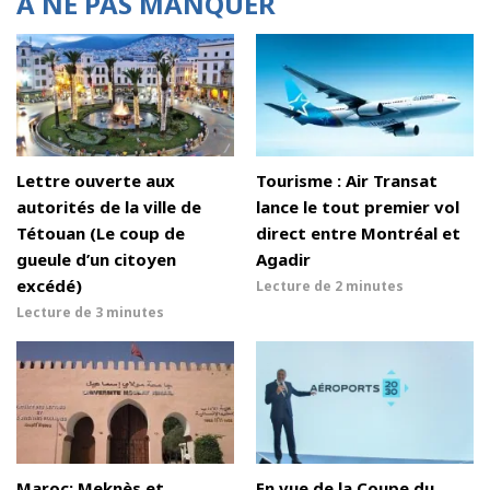
À NE PAS MANQUER
Lettre ouverte aux
Tourisme : Air Transat
autorités de la ville de
lance le tout premier vol
Tétouan (Le coup de
direct entre Montréal et
gueule d’un citoyen
Agadir
excédé)
Lecture de
2 minutes
Lecture de
3 minutes
Maroc: Meknès et
En vue de la Coupe du