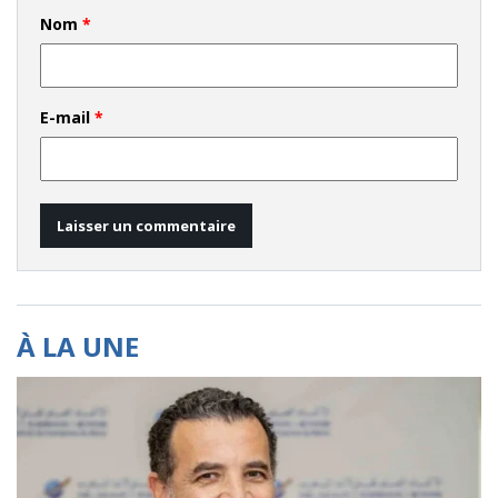
Nom
*
E-mail
*
À LA UNE