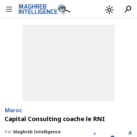
search
light_mode
Maroc
Capital Consulting coache le RNI
Par
Maghreb Intelligence
A
A