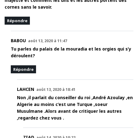
majesté et comment les uns et les autres portent des
cornes sans le savoir.
Répondre
BABOU
août 13, 2020 à 11:47
Tu parles du palais de la mouradia et les orgies qui s’y
déroulent?
Répondre
LAHCEN
août 13, 2020 à 18:41
Non ,il parlait du conseiller du roi ,André Azoulay ,en
Algerie au moins c’est une Turque ,soeur
Musulmane .Alors avant de critiquer les autres
,regardez chez vous .
ZIAD
août 14, 2020 à 10:22