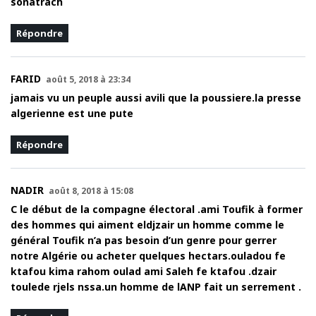
sonatrach
Répondre
FARID
août 5, 2018 à 23:34
jamais vu un peuple aussi avili que la poussiere.la presse
algerienne est une pute
Répondre
NADIR
août 8, 2018 à 15:08
C le début de la compagne électoral .ami Toufik à former
des hommes qui aiment eldjzair un homme comme le
général Toufik n’a pas besoin d’un genre pour gerrer
notre Algérie ou acheter quelques hectars.ouladou fe
ktafou kima rahom oulad ami Saleh fe ktafou .dzair
toulede rjels nssa.un homme de lANP fait un serrement .