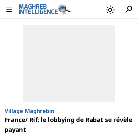
search
light_mode
Village Maghrebin
France/ Rif: le lobbying de Rabat se révèle
payant