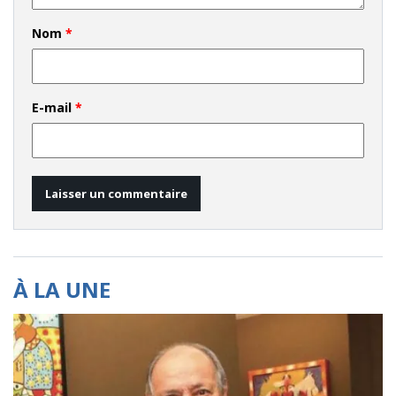
Nom
*
E-mail
*
À LA UNE