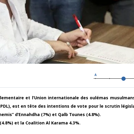
A
rlementaire et l’Union internationale des oulémas musulman
PDL), est en tête des intentions de vote pour le scrutin législ
nnemis” d’Ennahdha (7%) et Qalb Tounes (4.8%).
(4.8%) et la Coalition Al Karama 4.3%.