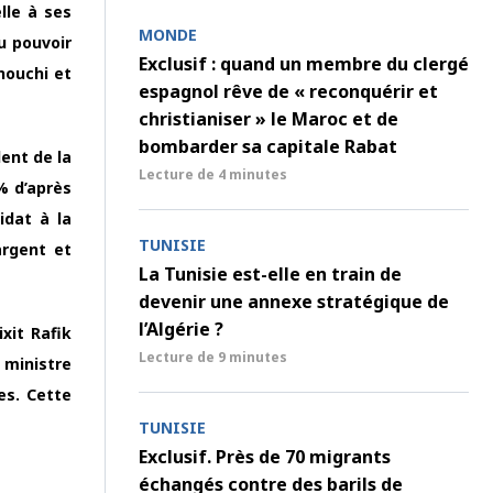
lle à ses
MONDE
u pouvoir
Exclusif : quand un membre du clergé
nouchi et
espagnol rêve de « reconquérir et
christianiser » le Maroc et de
bombarder sa capitale Rabat
ent de la
Lecture de
4 minutes
% d’après
idat à la
TUNISIE
argent et
La Tunisie est-elle en train de
devenir une annexe stratégique de
l’Algérie ?
xit Rafik
Lecture de
9 minutes
 ministre
es. Cette
TUNISIE
Exclusif. Près de 70 migrants
échangés contre des barils de