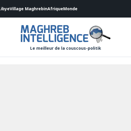
Libye
Village Maghrebin
Afrique
Monde
Le meilleur de la couscous-politik