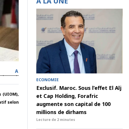
À LA UNE
A
ECONOMIE
Exclusif. Maroc. Sous l’effet El Alj
s (UIOM),
et Cap Holding, Forafric
atif selon
augmente son capital de 100
millions de dirhams
Lecture de
2 minutes