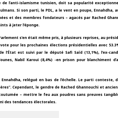
 de l’anti-islamisme tunisien, doit sa popularité exceptionne
sulmans. Si son parti, le PDL, a le vent en poupe, Ennahdha, a
 années et des membres fondateurs – agacés par Rached Ghan
nts à jeter l’éponge.
rlement s’en était même pris, à plusieurs reprises, au présid
vote pour les prochaines élections présidentielles avec 53.3
e l’État est suivi par le député Safi Saïd (13,1%), l’ex-cand
Tounes, Nabil Karoui (8,4%) -en prison pour blanchiment d’
nnahdha, relégué en bas de l’échelle. Le parti conteste, di
res”. Cependant, le gendre de Rached Ghannouchi et ancien
coutumée – mettre le feu aux poudres sans preuves tangibl
ni des tendances électorales.