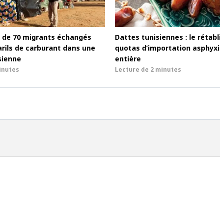
ès de 70 migrants échangés
Dattes tunisiennes : le réta
arils de carburant dans une
quotas d’importation asphyxie
sienne
entière
inutes
Lecture de
2 minutes