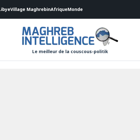
Libye
Village Maghrebin
Afrique
Monde
Le meilleur de la couscous-politik