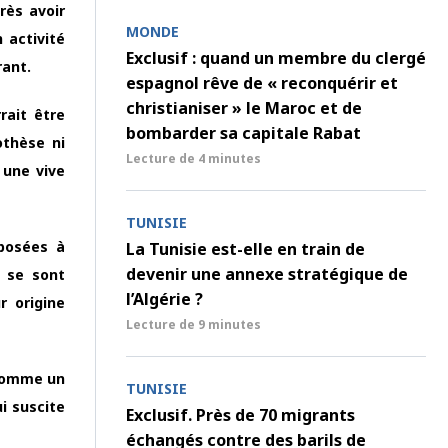
rès avoir
MONDE
 activité
Exclusif : quand un membre du clergé
rant.
espagnol rêve de « reconquérir et
christianiser » le Maroc et de
rait être
bombarder sa capitale Rabat
othèse ni
Lecture de
4 minutes
 une vive
TUNISIE
mposées à
La Tunisie est-elle en train de
devenir une annexe stratégique de
s se sont
l’Algérie ?
r origine
Lecture de
9 minutes
 comme un
TUNISIE
i suscite
Exclusif. Près de 70 migrants
échangés contre des barils de