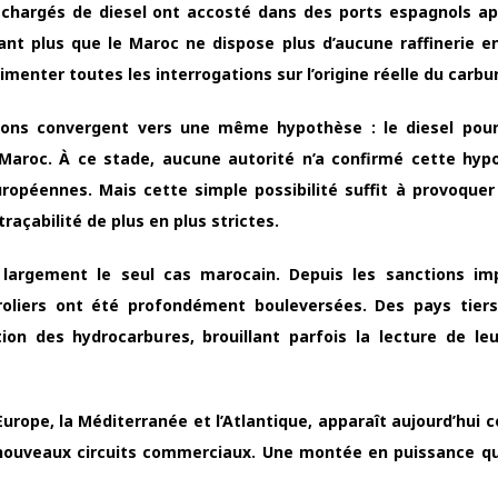
 chargés de diesel ont accosté dans des ports espagnols ap
ant plus que le Maroc ne dispose plus d’aucune raffinerie en
imenter toutes les interrogations sur l’origine réelle du carbu
pçons convergent vers une même hypothèse : le diesel pour
e Maroc. À ce stade, aucune autorité n’a confirmé cette hyp
ropéennes. Mais cette simple possibilité suffit à provoquer
açabilité de plus en plus strictes.
e largement le seul cas marocain. Depuis les sanctions i
roliers ont été profondément bouleversées. Des pays tier
n des hydrocarbures, brouillant parfois la lecture de leu
’Europe, la Méditerranée et l’Atlantique, apparaît aujourd’hui
s nouveaux circuits commerciaux. Une montée en puissance qu