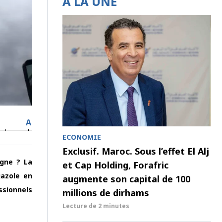
À LA UNE
A
ECONOMIE
Exclusif. Maroc. Sous l’effet El Alj
agne ? La
et Cap Holding, Forafric
gazole en
augmente son capital de 100
ssionnels
millions de dirhams
Lecture de
2 minutes