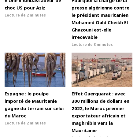
« Une » Ambassadeur de
Pourquoi la charge de la
choc US pour Aziz
presse algérienne contre
le président mauritanien
Lecture de
2 minutes
Mohamed Ould Cheikh El
Ghazouni est-elle
irrecevable
Lecture de
3 minutes
Espagne : le poulpe
Effet Guerguarat : avec
importé de Mauritanie
300 millions de dollars en
gagne du terrain sur celui
2022, le Maroc premier
du Maroc
exportateur africain et
maghrébin vers la
Lecture de
2 minutes
Mauritanie