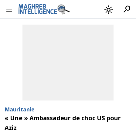
search
light_mode
Mauritanie
« Une » Ambassadeur de choc US pour
Aziz