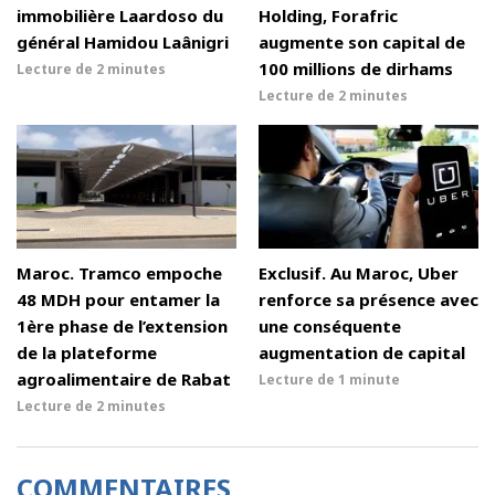
immobilière Laardoso du
Holding, Forafric
général Hamidou Laânigri
augmente son capital de
100 millions de dirhams
Lecture de
2 minutes
Lecture de
2 minutes
Maroc. Tramco empoche
Exclusif. Au Maroc, Uber
48 MDH pour entamer la
renforce sa présence avec
1ère phase de l’extension
une conséquente
de la plateforme
augmentation de capital
agroalimentaire de Rabat
Lecture de
1 minute
Lecture de
2 minutes
COMMENTAIRES