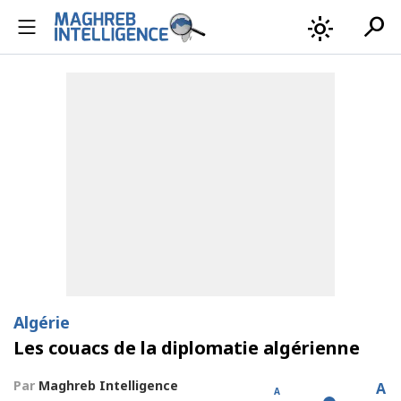
search
light_mode
Algérie
Les couacs de la diplomatie algérienne
Par
Maghreb Intelligence
A
A