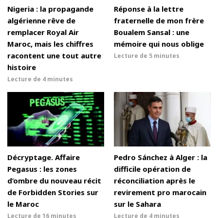
Nigeria : la propagande
Réponse à la lettre
algérienne rêve de
fraternelle de mon frère
remplacer Royal Air
Boualem Sansal : une
Maroc, mais les chiffres
mémoire qui nous oblige
racontent une tout autre
Lecture de
5 minutes
histoire
Lecture de
4 minutes
Décryptage. Affaire
Pedro Sánchez à Alger : la
Pegasus : les zones
difficile opération de
d’ombre du nouveau récit
réconciliation après le
de Forbidden Stories sur
revirement pro marocain
le Maroc
sur le Sahara
Lecture de
16 minutes
Lecture de
4 minutes