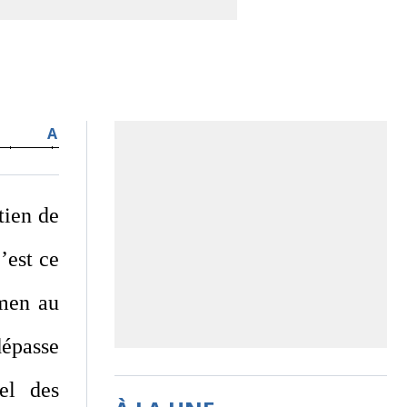
A
tien de
’est ce
amen au
dépasse
el des