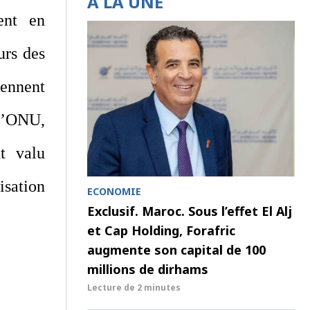
À LA UNE
ent en
urs des
rennent
 l’ONU,
t valu
sation
ECONOMIE
Exclusif. Maroc. Sous l’effet El Alj
et Cap Holding, Forafric
augmente son capital de 100
millions de dirhams
Lecture de
2 minutes