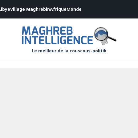
Libye
Village Maghrebin
Afrique
Monde
Le meilleur de la couscous-politik