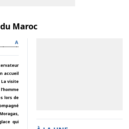
» du Maroc
A
servateur
n accueil
La visite
]
t l’homme
s lors de
ccompagné
 Moragas,
glace qui