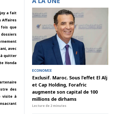
À LA UNE
joy a fait
s Affaires
 fois que
 dossiers
vernement
ani, avec
 à quitter
tte Honda
ECONOMIE
Exclusif. Maroc. Sous l’effet El Alj
artenaire
et Cap Holding, Forafric
istre des
augmente son capital de 100
 visite à
millions de dirhams
onsacrant
Lecture de
2 minutes