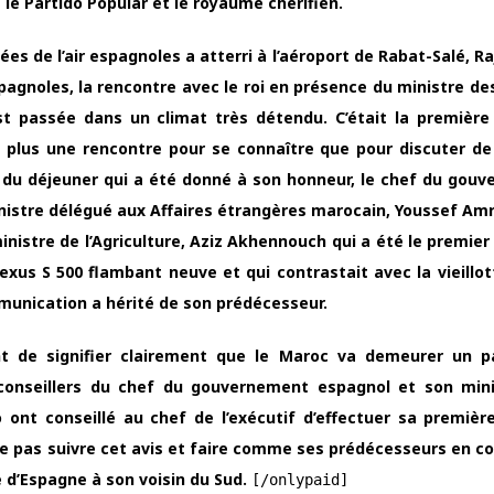
 le Partido Popular et le royaume chérifien.
es de l’air espagnoles a atterri à l’aéroport de Rabat-Salé, Ra
spagnoles, la rencontre avec le roi en présence du ministre de
t passée dans un climat très détendu. C’était la première
plus une rencontre pour se connaître que pour discuter de
s du déjeuner qui a été donné à son honneur, le chef du gou
nistre délégué aux Affaires étrangères marocain, Youssef Amr
ministre de l’Agriculture, Aziz Akhennouch qui a été le premier
Lexus S 500 flambant neuve et qui contrastait avec la vieillo
munication a hérité de son prédécesseur.
ent de signifier clairement que le Maroc va demeurer un p
 conseillers du chef du gouvernement espagnol et son min
 ont conseillé au chef de l’exécutif d’effectuer sa première
é ne pas suivre cet avis et faire comme ses prédécesseurs en c
 d’Espagne à son voisin du Sud.
[/onlypaid]