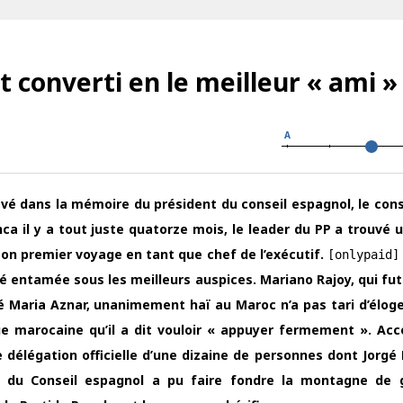
 converti en le meilleur « ami 
A
avé dans la mémoire du président du conseil espagnol, le con
a il y a tout juste quatorze mois, le leader du PP a trouvé u
 son premier voyage en tant que chef de l’exécutif.
[onlypaid
été entamée sous les meilleurs auspices. Mariano Rajoy, qui fu
osé Maria Aznar, unanimement haï au Maroc n’a pas tari d’éloge
ue marocaine qu’il a dit vouloir « appuyer fermement ». A
e délégation officielle d’une dizaine de personnes dont Jorgé
nt du Conseil espagnol a pu faire fondre la montagne de 