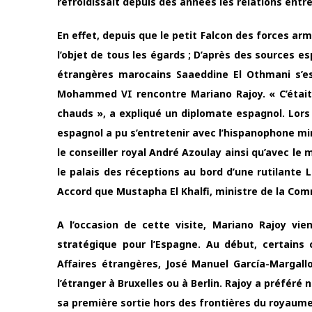
refroidissait depuis des années les relations entre
En effet, depuis que le petit Falcon des forces armé
l’objet de tous les égards ; D’après des sources e
étrangères marocains Saaeddine El Othmani s’es
Mohammed VI rencontre Mariano Rajoy. « C’était 
chauds », a expliqué un diplomate espagnol. Lor
espagnol a pu s’entretenir avec l’hispanophone mi
le conseiller royal André Azoulay ainsi qu’avec le 
le palais des réceptions au bord d’une rutilante 
Accord que Mustapha El Khalfi, ministre de la Com
A l’occasion de cette visite, Mariano Rajoy vi
stratégique pour l’Espagne. Au début, certains
Affaires étrangères, José Manuel García-Margallo
l’étranger à Bruxelles ou à Berlin. Rajoy a préfér
sa première sortie hors des frontières du royaume