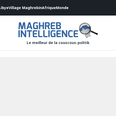
Libye
Village Maghrebin
Afrique
Monde
Le meilleur de la couscous-politik