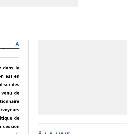
A
e dans la
on est en
liser des
 venu de
tionnaire
urvoyeurs
itique de
a cession