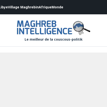
Libye
Village Maghrebin
Afrique
Monde
Le meilleur de la couscous-politik