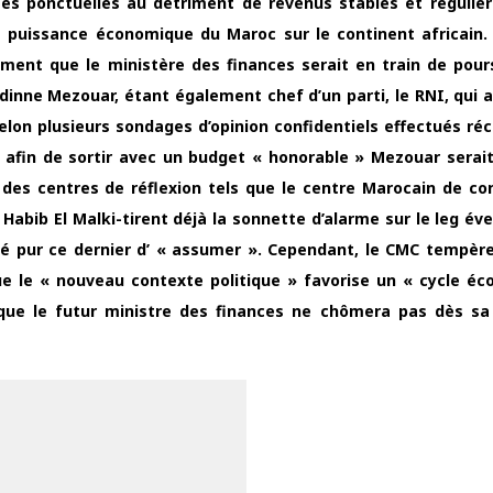
rées ponctuelles au détriment de revenus stables et régulier
 de puissance économique du Maroc sur le continent africain. 
ment que le ministère des finances serait en train de pour
dinne Mezouar, étant également chef d’un parti, le RNI, qui 
selon plusieurs sondages d’opinion confidentiels effectués r
n afin de sortir avec un budget « honorable » Mezouar serait
r des centres de réflexion tels que le centre Marocain de co
 Habib El Malki-tirent déjà la sonnette d’alarme sur le leg év
ité pur ce dernier d’ « assumer ». Cependant, le CMC tempèr
que le « nouveau contexte politique » favorise un « cycle é
 que le futur ministre des finances ne chômera pas dès sa