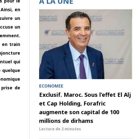
À LA UNE
s pour le
Ainsi, en
suivre un
accuse un
écemment.
 en train
njoncture
entuel qui
e quelque
conomique
ECONOMIE
 prise de
Exclusif. Maroc. Sous l’effet El Alj
et Cap Holding, Forafric
augmente son capital de 100
millions de dirhams
Lecture de
2 minutes