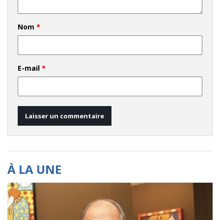
Nom
*
E-mail
*
À LA UNE