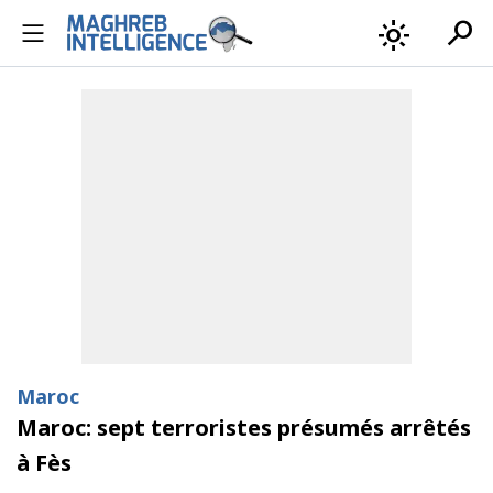
search
light_mode
Maroc
Maroc: sept terroristes présumés arrêtés
à Fès