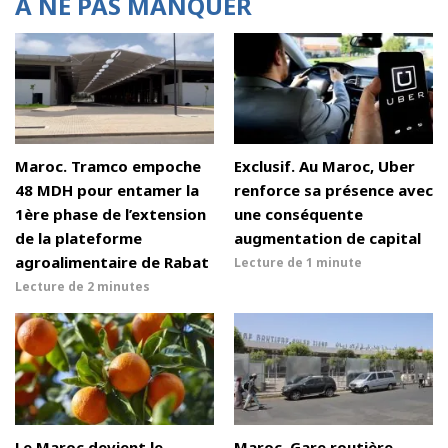
À NE PAS MANQUER
Maroc. Tramco empoche
Exclusif. Au Maroc, Uber
48 MDH pour entamer la
renforce sa présence avec
1ère phase de l’extension
une conséquente
de la plateforme
augmentation de capital
agroalimentaire de Rabat
Lecture de
1 minute
Lecture de
2 minutes
Le Maroc devient le
Maroc. Gare routière