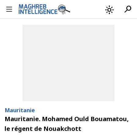
search
light_mode
Mauritanie
Mauritanie. Mohamed Ould Bouamatou,
le régent de Nouakchott