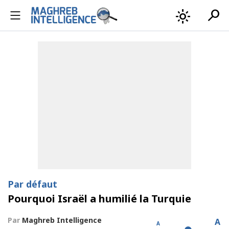
search
light_mode
Par défaut
Pourquoi Israël a humilié la Turquie
Par
Maghreb Intelligence
A
A