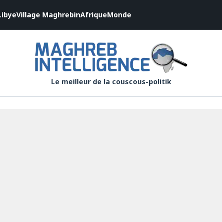
Libye
Village Maghrebin
Afrique
Monde
Le meilleur de la couscous-politik