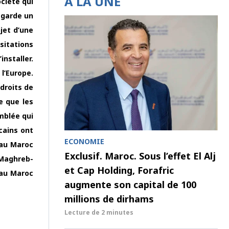
À LA UNE
ociété qui
 garde un
bjet d’une
sitations
nstaller.
 l’Europe.
droits de
e que les
mblée qui
cains ont
ECONOMIE
 au Maroc
Exclusif. Maroc. Sous l’effet El Alj
 Maghreb-
et Cap Holding, Forafric
 au Maroc
augmente son capital de 100
millions de dirhams
Lecture de
2 minutes