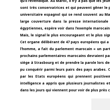
qu’il revendique. Au Maroc, il n’y a pas que les jeu
sont très conservatrices et qui peuvent gêner le
universitaire espagnol qui se rend souvent au Maroc
large couverture dans la presse internationale
égyptiennes, espère voir dans l’exemple marocain 
Mais, le signal le plus encourageant et le plus si
Cet organe délibérant de 47 pays européens qui a 
l’homme, a fait du parlement marocain « un part
prochains parlementaires marocains devraient pa
siège à Strasbourg et de prendre la parole lors d
pu conquérir parmi leurs pairs des pays arabes. 
par les Etats européens qui prennent positive
intelligence a appris que plusieurs journalistes 
dans les jours qui viennent pour voir de plus près