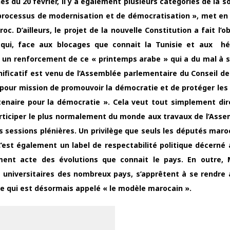
nes du 20 février, il y a également plusieurs catégories de la s
 processus de modernisation et de démocratisation », met en
. D’ailleurs, le projet de la nouvelle Constitution a fait l’o
 qui, face aux blocages que connait la Tunisie et aux hé
un renforcement de ce « printemps arabe » qui a du mal à s’i
gnificatif est venu de l’Assemblée parlementaire du Conseil de
pour mission de promouvoir la démocratie et de protéger les 
enaire pour la démocratie ». Cela veut tout simplement dir
rticiper le plus normalement du monde aux travaux de l’Asse
es sessions plénières. Un privilège que seuls les députés maro
C’est également un label de respectabilité politique décerné
ment acte des évolutions que connait le pays. En outre,
et universitaires des nombreux pays, s’apprêtent à se rendre
 ce qui est désormais appelé « le modèle marocain ».