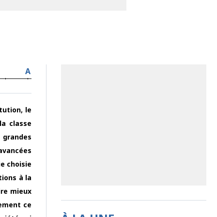
A
ution, le
la classe
s grandes
avancées
e choisie
tions à la
aire mieux
tement ce