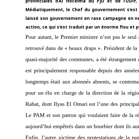
provinciales d’Al Hoceima du PJD et de l’USFP
Médiatiquement, le Chef du gouvernement s’est r
laissé son gouvernement en rase campagne en ne
action, ce qui s’est traduit par un énorme flou et 
Pour autant, le Premier ministre n’est pas le seul
retrouvé dans de « beaux draps ». Président de la
quasi-majorité des communes, a été étrangement ab
est principalement responsable depuis des années
longtemps était aux abonnés absents, se contenta
pour un élu en charge de la direction de la régio
Rabat, dont Ilyas El Omari est l’une des principale
Le PAM et son patron qui voulaient faire de la ré
aujourd’hui empêtrés dans un bourbier dont ils aur
Enfin, l’autre victime des protestations de la 