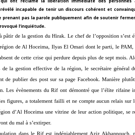
, qui ont réclamé la libération immédiate des personnes 
évélé incapable de tenir un discours cohérent et convainqu
 prenant pas la parole publiquement afin de soutenir ferm
provoqué l’inquiétude.
 à pâtir de la gestion du Hirak. Le chef de l’opposition s’est
 région de Al Hoceima, Ilyas El Omari dont le parti, le PAM, a
sent de cette crise qui perdure depuis plus de sept mois. Alo
 de la gestion effective de la région, le secrétaire général
nt de publier des post sur sa page Facebook. Manière plutôt
n. Les évènements du Rif ont démontré que l’élite rifaine in
s figures, a totalement failli et ne compte aucun relais sur l
gion d’Al Hoceima une vitrine de leur action politique, se r
ont du mal à s’extirper.
population dans le Rif est indéniablement Aziz Akhannouch, 