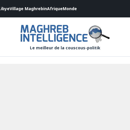
Libye
Village Maghrebin
Afrique
Monde
Le meilleur de la couscous-politik