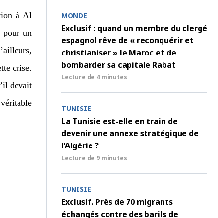
tion à Al
MONDE
Exclusif : quand un membre du clergé
t pour un
espagnol rêve de « reconquérir et
ailleurs,
christianiser » le Maroc et de
bombarder sa capitale Rabat
te crise.
Lecture de
4 minutes
’il devait
véritable
TUNISIE
La Tunisie est-elle en train de
devenir une annexe stratégique de
l’Algérie ?
Lecture de
9 minutes
TUNISIE
Exclusif. Près de 70 migrants
échangés contre des barils de