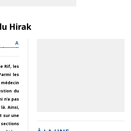
du Hirak
A
 Rif, les
Parmi les
e médecin
estion du
i n’a pas
à. Ainsi,
t sur une
 sections