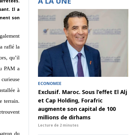
À LA UNE
arrêtées.
ant. Il a
ement son
 également
 raflé la
rs, qu’il
 du PAM a
 curieuse
ECONOMIE
stallée à
Exclusif. Maroc. Sous l’effet El Alj
et Cap Holding, Forafric
e terrain.
augmente son capital de 100
etrouvent
millions de dirhams
Lecture de
2 minutes
patron du