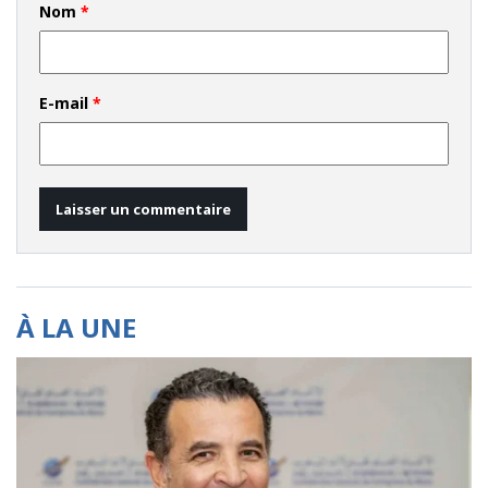
Nom
*
E-mail
*
À LA UNE