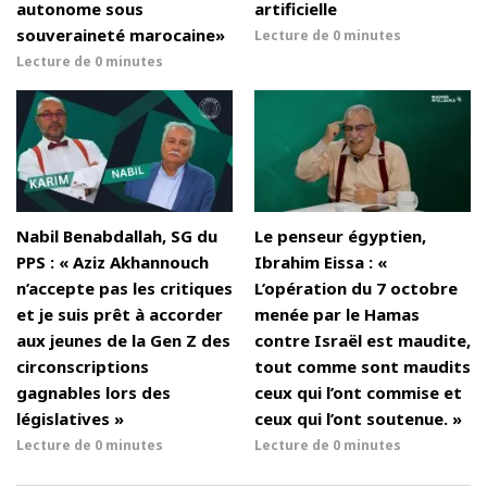
autonome sous
artificielle
souveraineté marocaine»
Lecture de
0 minutes
Lecture de
0 minutes
Nabil Benabdallah, SG du
Le penseur égyptien,
PPS : « Aziz Akhannouch
Ibrahim Eissa : «
n’accepte pas les critiques
L’opération du 7 octobre
et je suis prêt à accorder
menée par le Hamas
aux jeunes de la Gen Z des
contre Israël est maudite,
circonscriptions
tout comme sont maudits
gagnables lors des
ceux qui l’ont commise et
législatives »
ceux qui l’ont soutenue. »
Lecture de
0 minutes
Lecture de
0 minutes