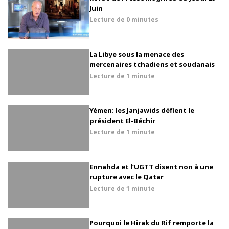
Juin
Lecture de
0 minutes
La Libye sous la menace des
mercenaires tchadiens et soudanais
Lecture de
1 minute
Yémen: les Janjawids défient le
président El-Béchir
Lecture de
1 minute
Ennahda et l’UGTT disent non à une
rupture avec le Qatar
Lecture de
1 minute
Pourquoi le Hirak du Rif remporte la