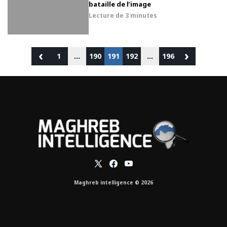
bataille de l’image
Lecture de
3 minutes
‹
›
1
…
190
191
192
…
196
Maghreb intelligence © 2026