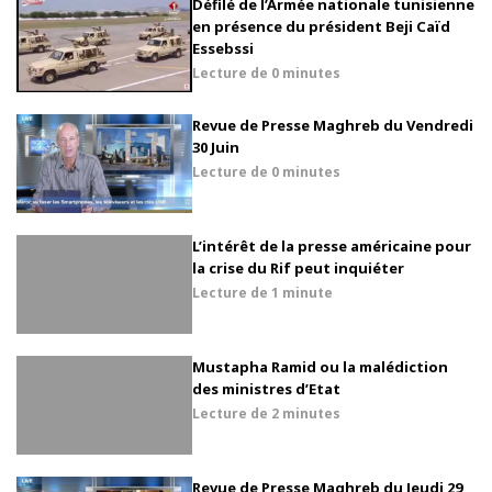
Défilé de l’Armée nationale tunisienne
en présence du président Beji Caïd
Essebssi
Lecture de
0 minutes
Revue de Presse Maghreb du Vendredi
30 Juin
Lecture de
0 minutes
L’intérêt de la presse américaine pour
la crise du Rif peut inquiéter
Lecture de
1 minute
Mustapha Ramid ou la malédiction
des ministres d’Etat
Lecture de
2 minutes
Revue de Presse Maghreb du Jeudi 29