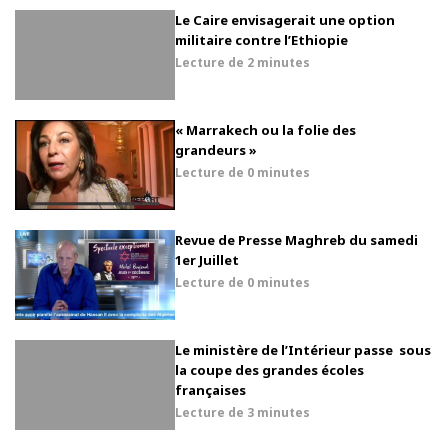
Le Caire envisagerait une option
militaire contre l’Ethiopie
Lecture de
2 minutes
« Marrakech ou la folie des
grandeurs »
Lecture de
0 minutes
Revue de Presse Maghreb du samedi
1er Juillet
Lecture de
0 minutes
Le ministère de l’Intérieur passe sous
la coupe des grandes écoles
françaises
Lecture de
3 minutes