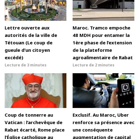
Lettre ouverte aux
Maroc. Tramco empoche
autorités de la ville de
48 MDH pour entamer la
Tétouan (Le coup de
1ère phase de l’extension
gueule d’un citoyen
de la plateforme
excédé)
agroalimentaire de Rabat
Lecture de
3 minutes
Lecture de
2 minutes
Coup de tonnerre au
Exclusif. Au Maroc, Uber
Vatican : l’archevêque de
renforce sa présence avec
Rabat écarté, Rome place
une conséquente
l’Église catholique au
augmentation de capital