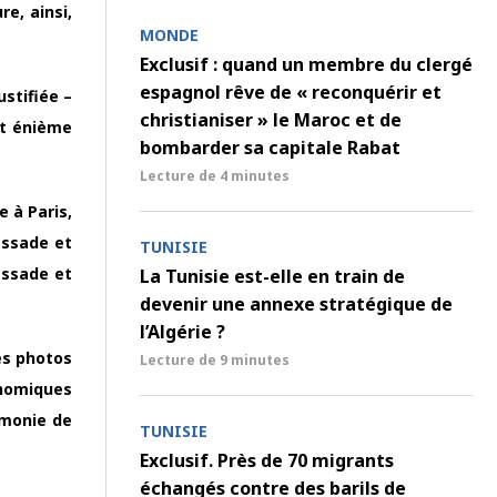
e, ainsi,
MONDE
Exclusif : quand un membre du clergé
espagnol rêve de « reconquérir et
stifiée –
christianiser » le Maroc et de
t énième
bombarder sa capitale Rabat
Lecture de
4 minutes
 à Paris,
bassade et
TUNISIE
bassade et
La Tunisie est-elle en train de
devenir une annexe stratégique de
l’Algérie ?
des photos
Lecture de
9 minutes
onomiques
́monie de
TUNISIE
Exclusif. Près de 70 migrants
échangés contre des barils de