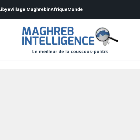
Libye
Village Maghrebin
Afrique
Monde
Le meilleur de la couscous-politik