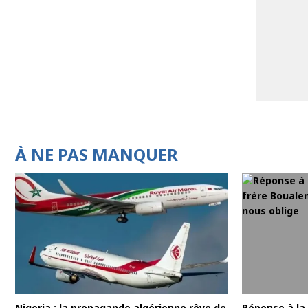
À NE PAS MANQUER
Nigeria : la propagande algérienne rêve de
Réponse à la 