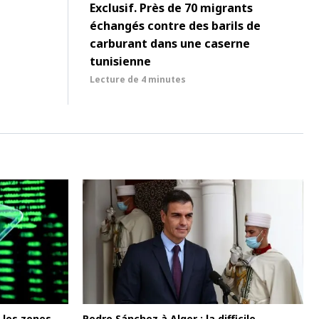
Exclusif. Près de 70 migrants
échangés contre des barils de
carburant dans une caserne
tunisienne
Lecture de
4 minutes
 les zones
Pedro Sánchez à Alger : la difficile