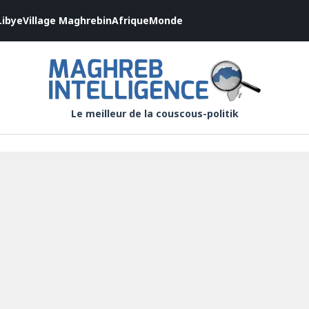
Libye
Village Maghrebin
Afrique
Monde
Le meilleur de la couscous-politik