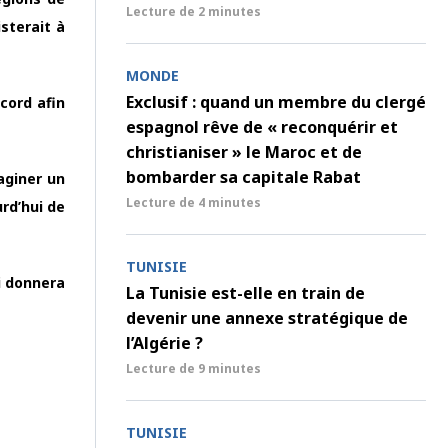
Lecture de
2 minutes
sterait à
MONDE
Exclusif : quand un membre du clergé
cord afin
espagnol rêve de « reconquérir et
christianiser » le Maroc et de
bombarder sa capitale Rabat
aginer un
Lecture de
4 minutes
urd’hui de
TUNISIE
i donnera
La Tunisie est-elle en train de
devenir une annexe stratégique de
l’Algérie ?
Lecture de
9 minutes
TUNISIE