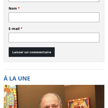
Nom
*
E-mail
*
À LA UNE