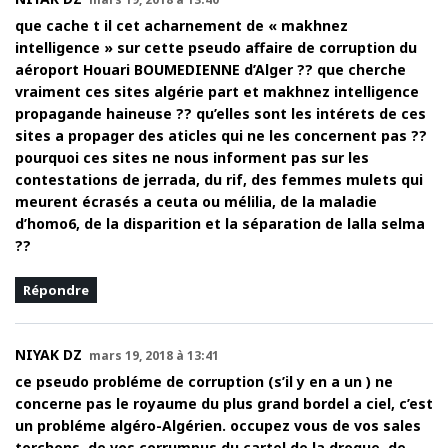
que cache t il cet acharnement de « makhnez
intelligence » sur cette pseudo affaire de corruption du
aéroport Houari BOUMEDIENNE d’Alger ?? que cherche
vraiment ces sites algérie part et makhnez intelligence
propagande haineuse ?? qu’elles sont les intérets de ces
sites a propager des aticles qui ne les concernent pas ??
pourquoi ces sites ne nous informent pas sur les
contestations de jerrada, du rif, des femmes mulets qui
meurent écrasés a ceuta ou mélilia, de la maladie
d’homo6, de la disparition et la séparation de lalla selma
??
Répondre
NIYAK DZ
mars 19, 2018 à 13:41
ce pseudo probléme de corruption (s’il y en a un ) ne
concerne pas le royaume du plus grand bordel a ciel, c’est
un probléme algéro-Algérien. occupez vous de vos sales
torchons, de vos corrumpus du cartel de la drogue, de