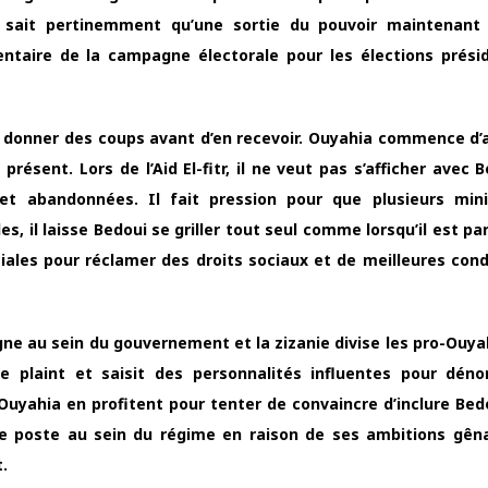
 sait pertinemment qu’une sortie du pouvoir maintenant 
aire de la campagne électorale pour les élections présid
. Et donner des coups avant d’en recevoir. Ouyahia commence d’
présent. Lors de l’Aid El-fitr, il ne veut pas s’afficher avec 
et abandonnées. Il fait pression pour que plusieurs mini
s, il laisse Bedoui se griller tout seul comme lorsqu’il est pa
ales pour réclamer des droits sociaux et de meilleures cond
gne au sein du gouvernement et la zizanie divise les pro-Ouyah
se plaint et saisit des personnalités influentes pour dén
uyahia en profitent pour tenter de convaincre d’inclure Bedo
de poste au sein du régime en raison de ses ambitions gên
.