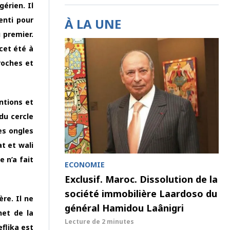
érien. Il
enti pour
À LA UNE
 premier.
cet été à
proches et
ntions et
du cercle
des ongles
t et wali
 n’a fait
ECONOMIE
Exclusif. Maroc. Dissolution de la
société immobilière Laardoso du
re. Il ne
général Hamidou Laânigri
net de la
Lecture de
2 minutes
flika est