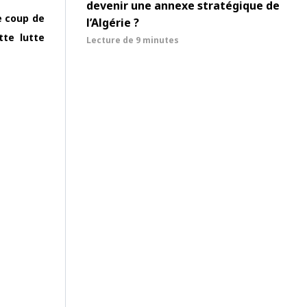
devenir une annexe stratégique de
e coup de
l’Algérie ?
tte lutte
Lecture de
9 minutes