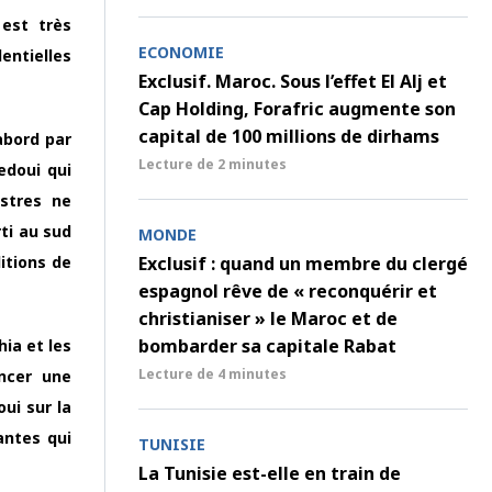
est très
ECONOMIE
entielles
Exclusif. Maroc. Sous l’effet El Alj et
Cap Holding, Forafric augmente son
capital de 100 millions de dirhams
abord par
Lecture de
2 minutes
Bedoui qui
stres ne
rti au sud
MONDE
itions de
Exclusif : quand un membre du clergé
espagnol rêve de « reconquérir et
christianiser » le Maroc et de
bombarder sa capitale Rabat
ia et les
Lecture de
4 minutes
oncer une
ui sur la
antes qui
TUNISIE
La Tunisie est-elle en train de