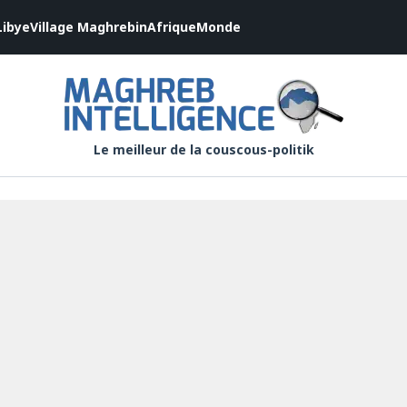
Libye
Village Maghrebin
Afrique
Monde
Le meilleur de la couscous-politik