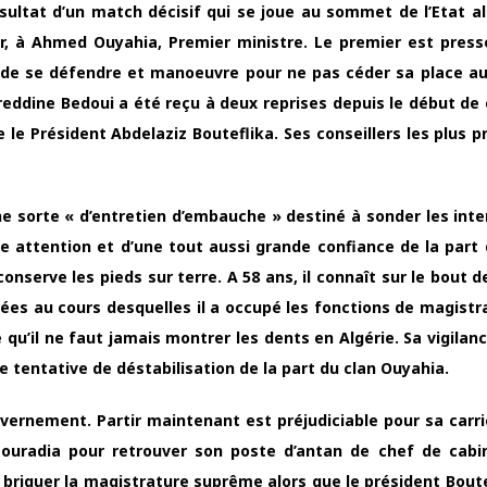
ultat d’un match décisif qui se joue au sommet de l’Etat alg
ur, à Ahmed Ouyahia, Premier ministre. Le premier est press
n de se défendre et manoeuvre pour ne pas céder sa place au
ddine Bedoui a été reçu à deux reprises depuis le début de 
e le Président Abdelaziz Bouteflika. Ses conseillers les plus 
une sorte « d’entretien d’embauche » destiné à sonder les inte
e attention et d’une tout aussi grande confiance de la part 
onserve les pieds sur terre. A 58 ans, il connaît sur le bout 
nées au cours desquelles il a occupé les fonctions de magistra
u’il ne faut jamais montrer les dents en Algérie. Sa vigilance
le tentative de déstabilisation de la part du clan Ouyahia.
rnement. Partir maintenant est préjudiciable pour sa carriè
Mouradia pour retrouver son poste d’antan de chef de cabi
 briguer la magistrature suprême alors que le président Boute