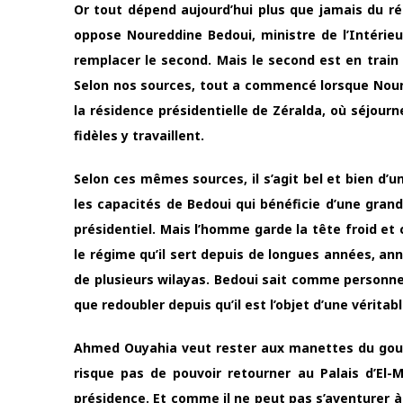
Or tout dépend aujourd’hui plus que jamais du rés
oppose Noureddine Bedoui, ministre de l’Intérie
remplacer le second. Mais le second est en trai
Selon nos sources, tout a commencé lorsque Noure
la résidence présidentielle de Zéralda, où séjourn
fidèles y travaillent.
Selon ces mêmes sources, il s’agit bel et bien d’
les capacités de Bedoui qui bénéficie d’une grand
présidentiel. Mais l’homme garde la tête froid et c
le régime qu’il sert depuis de longues années, an
de plusieurs wilayas. Bedoui sait comme personne q
que redoubler depuis qu’il est l’objet d’une véritab
Ahmed Ouyahia veut rester aux manettes du gouve
risque pas de pouvoir retourner au Palais d’El-
présidence. Et comme il ne peut pas s’aventurer à