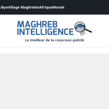
Libye
Village Maghrebin
Afrique
Monde
Le meilleur de la couscous-politik