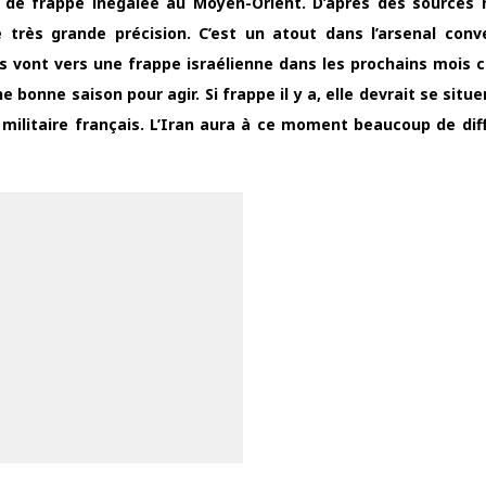
é de frappe inégalée au Moyen-Orient. D’après des sources m
e très grande précision. C’est un atout dans l’arsenal conv
eurs vont vers une frappe israélienne dans les prochains mois 
e bonne saison pour agir. Si frappe il y a, elle devrait se situe
militaire français. L’Iran aura à ce moment beaucoup de diff