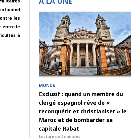
À LA UNE
ilitaires
entionnel
contre les
r entre le
icultés à
MONDE
Exclusif : quand un membre du
clergé espagnol rêve de «
reconquérir et christianiser » le
Maroc et de bombarder sa
capitale Rabat
Lecture de
4 minutes