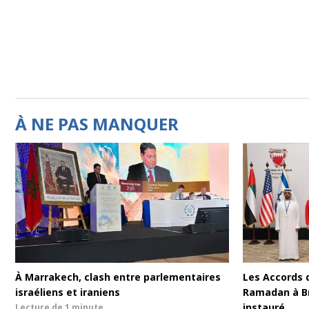
À NE PAS MANQUER
À Marrakech, clash entre parlementaires
Les Accords 
israéliens et iraniens
Ramadan à Br
instauré
Lecture de
1 minute