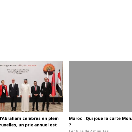
d’Abraham célébrés en plein
Maroc : Qui joue la carte M
uxelles, un prix annuel est
?
Lecture de
4 minutes