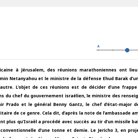
A
icaine à Jérusalem, des réunions marathoniennes ont lieu
min Netanyahou et le ministre de la défense Ehud Barak d’un
’autre. L’objet de ces réunions est de décider d’une frappe 
ions du chef du gouvernement israélien, le ministre des rense
r Prado et le général Benny Gantz, le chef d’état-major d
itaire de ce genre. Cela dit, d’après la note de l’ambassade a
ant plus qu’Israël a procédé avec succès au tir d’un missile ba
conventionnelle d’une tonne et demie. Le Jericho 3, en proj