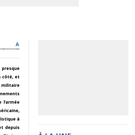
A
 presque
 côté, et
militaire
ignements
e l’armée
méricaine,
listique à
et depuis