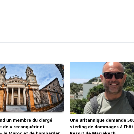
uand un membre du clergé
Une Britannique demande 500.
e de « reconquérir et
sterling de dommages à l’hôte
r » le Maroc et de bombarder
Resort de Marrakech