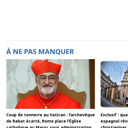
À NE PAS MANQUER
Coup de tonnerre au Vatican : l’archevêque
Exclusif : q
de Rabat écarté, Rome place l’Église
espagnol rêv
catholique au Maroc sous administration
christianise