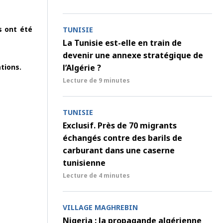
s ont été
TUNISIE
La Tunisie est-elle en train de
devenir une annexe stratégique de
l’Algérie ?
tions.
Lecture de
9 minutes
TUNISIE
Exclusif. Près de 70 migrants
échangés contre des barils de
carburant dans une caserne
tunisienne
Lecture de
4 minutes
VILLAGE MAGHREBIN
Nigeria : la propagande algérienne