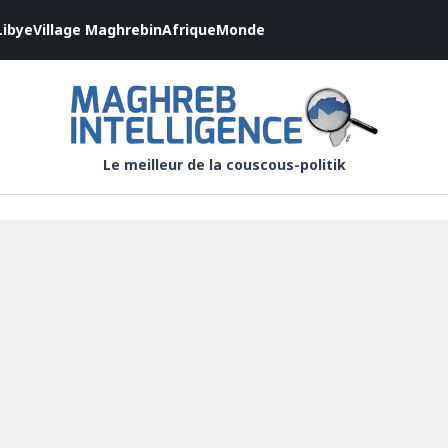
Libye
Village Maghrebin
Afrique
Monde
Le meilleur de la couscous-politik