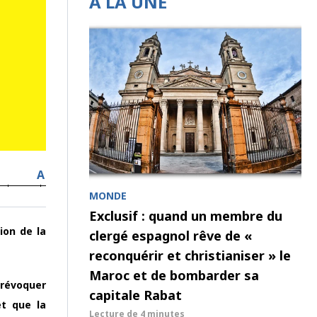
À LA UNE
A
MONDE
Exclusif : quand un membre du
ion de la
clergé espagnol rêve de «
reconquérir et christianiser » le
Maroc et de bombarder sa
 révoquer
capitale Rabat
et que la
Lecture de
4 minutes