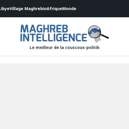
Libye
Village Maghrebin
Afrique
Monde
Le meilleur de la couscous-politik