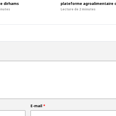
de dirhams
plateforme agroalimentaire 
inutes
Lecture de
2 minutes
E-mail
*