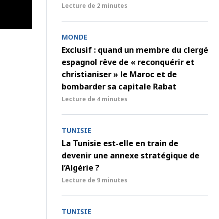
Lecture de
2 minutes
MONDE
Exclusif : quand un membre du clergé
espagnol rêve de « reconquérir et
christianiser » le Maroc et de
bombarder sa capitale Rabat
Lecture de
4 minutes
TUNISIE
La Tunisie est-elle en train de
devenir une annexe stratégique de
l’Algérie ?
Lecture de
9 minutes
TUNISIE