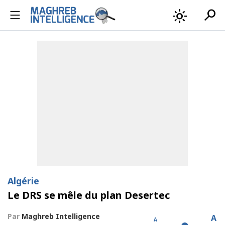
search
light_mode
Algérie
Le DRS se mêle du plan Desertec
Par
Maghreb Intelligence
A
A