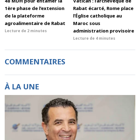
48 MDH pour entamer la
Vatican : l’archevêque de
1ère phase de l’extension
Rabat écarté, Rome place
de la plateforme
l’Église catholique au
agroalimentaire de Rabat
Maroc sous
administration provisoire
Lecture de
2 minutes
Lecture de
4 minutes
COMMENTAIRES
À LA UNE