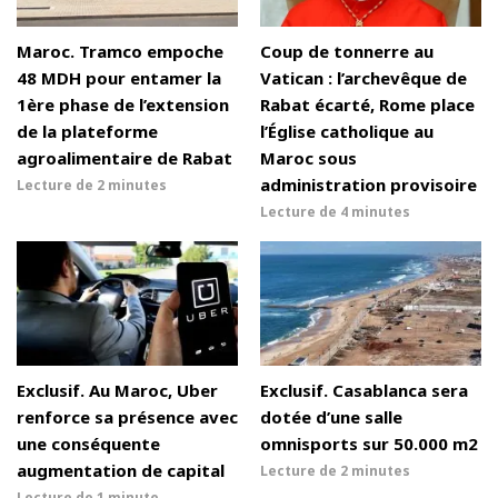
Maroc. Tramco empoche
Coup de tonnerre au
48 MDH pour entamer la
Vatican : l’archevêque de
1ère phase de l’extension
Rabat écarté, Rome place
de la plateforme
l’Église catholique au
agroalimentaire de Rabat
Maroc sous
administration provisoire
Lecture de
2 minutes
Lecture de
4 minutes
Exclusif. Au Maroc, Uber
Exclusif. Casablanca sera
renforce sa présence avec
dotée d’une salle
une conséquente
omnisports sur 50.000 m2
augmentation de capital
Lecture de
2 minutes
Lecture de
1 minute