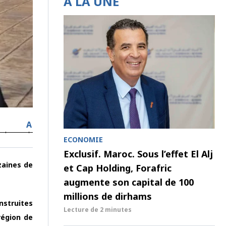
À LA UNE
A
ECONOMIE
Exclusif. Maroc. Sous l’effet El Alj
zaines de
et Cap Holding, Forafric
augmente son capital de 100
millions de dirhams
nstruites
Lecture de
2 minutes
région de