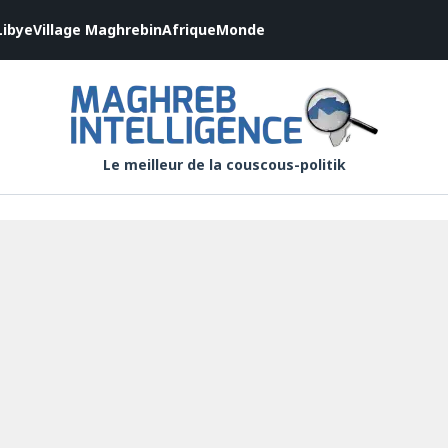
Libye
Village Maghrebin
Afrique
Monde
Le meilleur de la couscous-politik